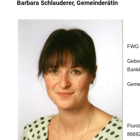
Barbara Schlauderer, Gemeinderätin
FWG 
Gebo
Bankk
Gemei
Flurs
86692