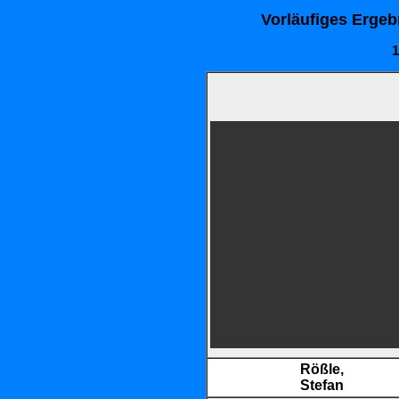
Vorläufiges Ergeb
1
Rößle,
Stefan