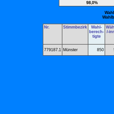
98,0%
Wahl
Wahlb
Nr.
Stimmbezirk
Wahl-
Wäh
berech-
/-i
tigte
779187.1
Münster
850